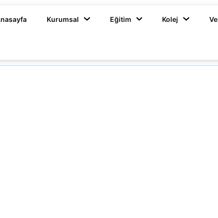
nasayfa
Kurumsal
Eğitim
Kolej
Ve
Kategori:
Duyurula