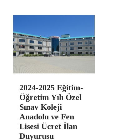
2024-2025 Eğitim-
Öğretim Yılı Özel
Sınav Koleji
Anadolu ve Fen
Lisesi Ücret İlan
Duyurusu