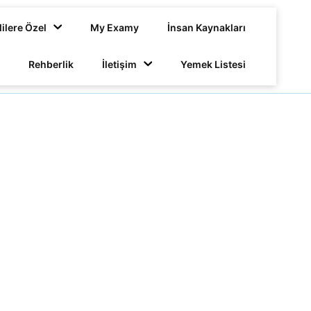
Skip
lilere Özel
My Examy
İnsan Kaynakları
to
content
Rehberlik
İletişim
Yemek Listesi
r